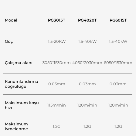
Model
PG3015T
PG4020T
PG6015T
Güç
1.5-20KW
1.5-40kW
1.5-40kW
Çalışma alanı
3050*1530mm
4050*2030mm
6050*1530mm
Konumlandırma
0.03mm
0.03mm
0.03mm
doğruluğu
Maksimum koşu
115m/min
120m/min
120m/min
hızı
Maksimum
1.2G
1.2G
1.2G
ivmelenme