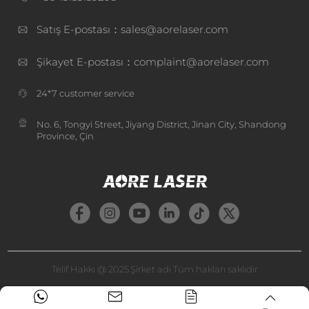
Satış E-postası：sales@aorelaser.com
Şikayet E-postası：complaint@aorelaser.com
24*7 customer service
No. 6, Tongyi Street, Jiyang District, Jinan City, Shandong
Province, Çin
Telif Hakkı @ 2025.Şirket adı Tüm hakları saklıdır