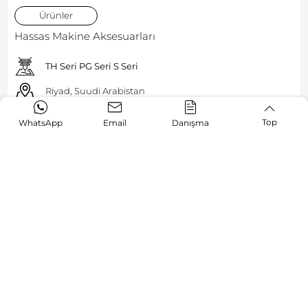
Ürünler
Hassas Makine Aksesuarları
TH Seri PG Seri S Seri
Riyad, Suudi Arabistan
Top
WhatsApp
Email
Danışma
Meydan
okumak:
Hassas parça sektöründe her mikron önemlidir.
Müşterimiz, uzmanlaşmış bir metal bileşen üreticisiydi ve
her biri olağanüstü kesme hassasiyeti gerektiren
karmaşık parçaların yüksek hacimli üretimine yönelik
artan taleple karşı karşıyaydı.
Çözüm:
Hassas metal işlemenin yüksek standartlarını karşılamak