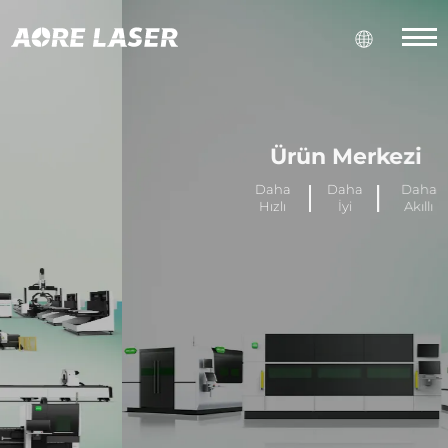
Ürün Merkezi
Daha
Daha
Daha
Hızlı
İyi
Akıllı