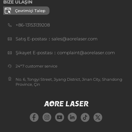
BİZE ULAŞIN
Çevrimiçi Talep
+86-13153139208
Satış E-postası：sales@aorelaser.com
Şikayet E-postası：complaint@aorelaser.com
24*7 customer service
No. 6, Tongyi Street, Jiyang District, Jinan City, Shandong
Province, Çin