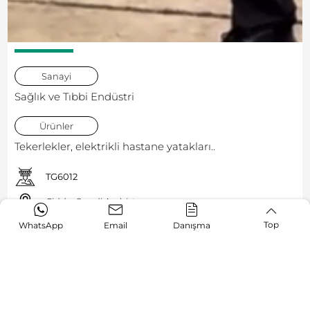
Sanayi
Sağlık ve Tıbbi Endüstri
Ürünler
Tekerlekler, elektrikli hastane yatakları..
TG6012
Cidde, Suudi Arabistan
Top
WhatsApp
Email
Danışma
Meydan
okumak: