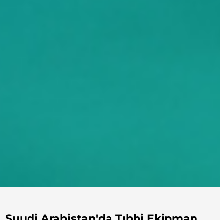
Suudi Arabistan'da Tıbbi Ekipman